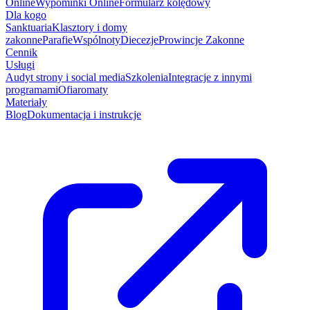
Online
Wypominki Online
Formularz kolędowy
Dla kogo
Sanktuaria
Klasztory i domy
zakonne
Parafie
Wspólnoty
Diecezje
Prowincje Zakonne
Cennik
Usługi
Audyt strony i social media
Szkolenia
Integracje z innymi
programami
Ofiaromaty
Materiały
Blog
Dokumentacja i instrukcje