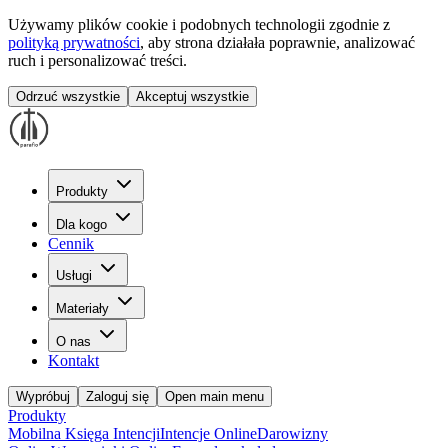
Używamy plików cookie i podobnych technologii zgodnie z
polityką prywatności
, aby strona działała poprawnie, analizować
ruch i personalizować treści.
Odrzuć wszystkie
Akceptuj wszystkie
Produkty
Dla kogo
Cennik
Usługi
Materiały
O nas
Kontakt
Wypróbuj
Zaloguj się
Open main menu
Produkty
Mobilna Księga Intencji
Intencje Online
Darowizny