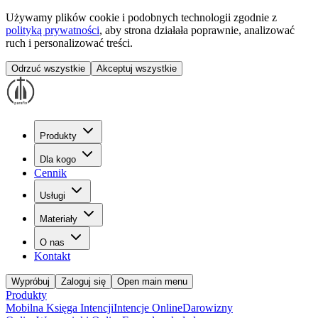
Używamy plików cookie i podobnych technologii zgodnie z
polityką prywatności
, aby strona działała poprawnie, analizować
ruch i personalizować treści.
Odrzuć wszystkie
Akceptuj wszystkie
Produkty
Dla kogo
Cennik
Usługi
Materiały
O nas
Kontakt
Wypróbuj
Zaloguj się
Open main menu
Produkty
Mobilna Księga Intencji
Intencje Online
Darowizny