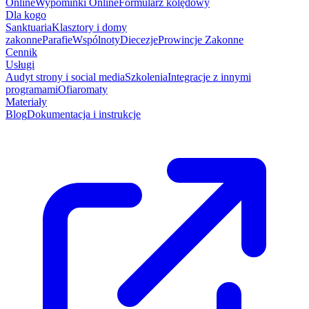
Online
Wypominki Online
Formularz kolędowy
Dla kogo
Sanktuaria
Klasztory i domy
zakonne
Parafie
Wspólnoty
Diecezje
Prowincje Zakonne
Cennik
Usługi
Audyt strony i social media
Szkolenia
Integracje z innymi
programami
Ofiaromaty
Materiały
Blog
Dokumentacja i instrukcje